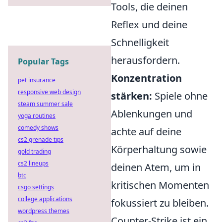
Tools, die deinen
Reflex und deine
Schnelligkeit
herausfordern.
Popular Tags
Konzentration
pet insurance
responsive web design
stärken:
Spiele ohne
steam summer sale
Ablenkungen und
yoga routines
comedy shows
achte auf deine
cs2 grenade tips
Körperhaltung sowie
gold trading
cs2 lineups
deinen Atem, um in
btc
kritischen Momenten
csgo settings
college applications
fokussiert zu bleiben.
wordpress themes
Counter-Strike ist ein