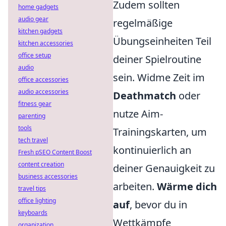
Zudem sollten
home gadgets
audio gear
regelmäßige
kitchen gadgets
Übungseinheiten Teil
kitchen accessories
office setup
deiner Spielroutine
audio
sein. Widme Zeit im
office accessories
audio accessories
Deathmatch
oder
fitness gear
nutze Aim-
parenting
tools
Trainingskarten, um
tech travel
kontinuierlich an
Fresh pSEO Content Boost
content creation
deiner Genauigkeit zu
business accessories
arbeiten.
Wärme dich
travel tips
office lighting
auf
, bevor du in
keyboards
Wettkämpfe
organization