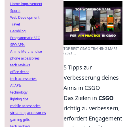
Home Improvement
Sports
Web Development
Travel
Gambling
Programmatic SEO
SEO APIs
TOP BEST CS:GO TRAINING MAPS
Anime Merchandise
(2021 ...
phone accessories
tech reviews
5 Tipps zur
office decor
Verbesserung deines
tech accessories
AI APIs
Aims in CSGO
technology
Das Zielen in
CSGO
lighting tips
mobile accessories
richtig zu verbessern,
streaming accessories
erfordert Engagement
gaming gifts
tech gadgets