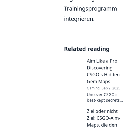
Trainingsprogramm
integrieren.
Related reading
Aim Like a Pro:
Discovering
CSGO's Hidden
Gem Maps
Gaming
Sep 9, 2025
Uncover CSGO's
best-kept secrets!
Dive into hidden
Ziel oder nicht
gem maps that
will elevate your
Ziel: CSGO-Aim-
game and sharpen
Maps, die den