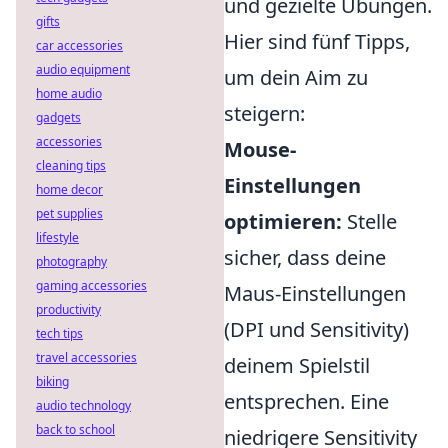
und gezielte Übungen.
gifts
Hier sind fünf Tipps,
car accessories
audio equipment
um dein Aim zu
home audio
steigern:
gadgets
accessories
Mouse-
cleaning tips
Einstellungen
home decor
pet supplies
optimieren:
Stelle
lifestyle
sicher, dass deine
photography
gaming accessories
Maus-Einstellungen
productivity
(DPI und Sensitivity)
tech tips
travel accessories
deinem Spielstil
biking
entsprechen. Eine
audio technology
back to school
niedrigere Sensitivity