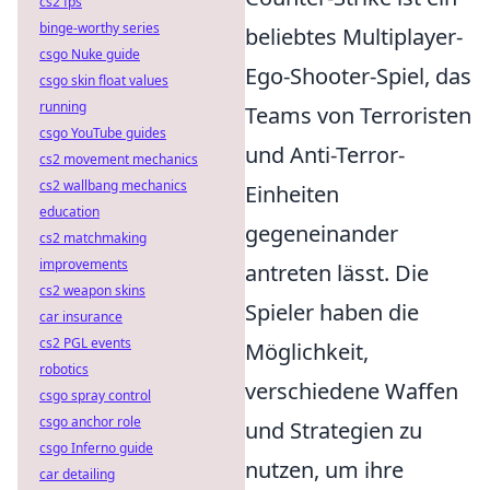
cs2 fps
binge-worthy series
beliebtes Multiplayer-
csgo Nuke guide
Ego-Shooter-Spiel, das
csgo skin float values
running
Teams von Terroristen
csgo YouTube guides
und Anti-Terror-
cs2 movement mechanics
cs2 wallbang mechanics
Einheiten
education
gegeneinander
cs2 matchmaking
improvements
antreten lässt. Die
cs2 weapon skins
Spieler haben die
car insurance
cs2 PGL events
Möglichkeit,
robotics
verschiedene Waffen
csgo spray control
csgo anchor role
und Strategien zu
csgo Inferno guide
nutzen, um ihre
car detailing