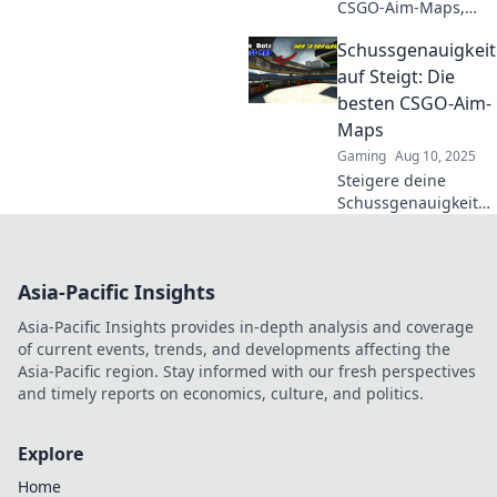
CSGO-Aim-Maps,
die deine
Schussgenauigkeit
Zielgenauigkeit
auf das nächste
auf Steigt: Die
Level heben!
besten CSGO-Aim-
Verpass nicht
Maps
diese Must-Play-
Gaming
Aug 10, 2025
Maps für deinen
Steigere deine
Erfolg!
Schussgenauigkeit
mit den besten
CSGO-Aim-Maps!
Entdecke Tipps und
Asia-Pacific Insights
Tricks für perfektes
Zielen und dominier
Asia-Pacific Insights provides in-depth analysis and coverage
im Spiel!
of current events, trends, and developments affecting the
Asia-Pacific region. Stay informed with our fresh perspectives
and timely reports on economics, culture, and politics.
Explore
Home