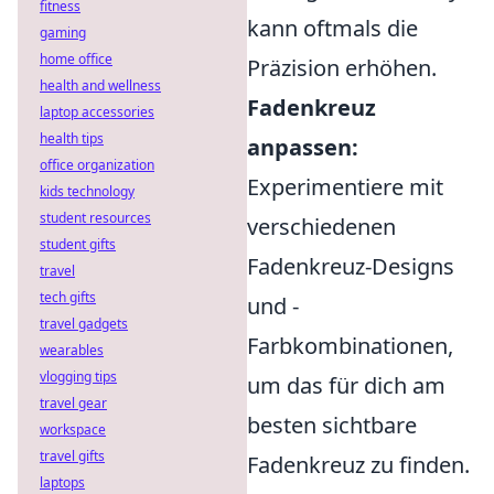
fitness
kann oftmals die
gaming
home office
Präzision erhöhen.
health and wellness
Fadenkreuz
laptop accessories
health tips
anpassen:
office organization
Experimentiere mit
kids technology
student resources
verschiedenen
student gifts
Fadenkreuz-Designs
travel
tech gifts
und -
travel gadgets
Farbkombinationen,
wearables
vlogging tips
um das für dich am
travel gear
besten sichtbare
workspace
travel gifts
Fadenkreuz zu finden.
laptops