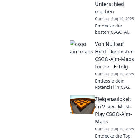
your aim like a
Unterschied
pro. Discover now!
machen
Gaming
Aug 10, 2025
Entdecke die
besten CSGO-Aim-
Maps, die dein
Von Null auf
Gameplay
revolutionieren!
Held: Die besten
Werde zum
CSGO-Aim-Maps
Meister deiner
für den Erfolg
Ziele und steigere
Gaming
Aug 10, 2025
deinen Skills jetzt!
Entfessle dein
Potenzial in CSGO!
Entdecke die
Zielgenauigkeit
besten Aim-Maps
für einen Sieg von
im Visier: Must-
Null auf Held –
Play CSGO-Aim-
jetzt klicken und
Maps
verbessern!
Gaming
Aug 10, 2025
Entdecke die Top