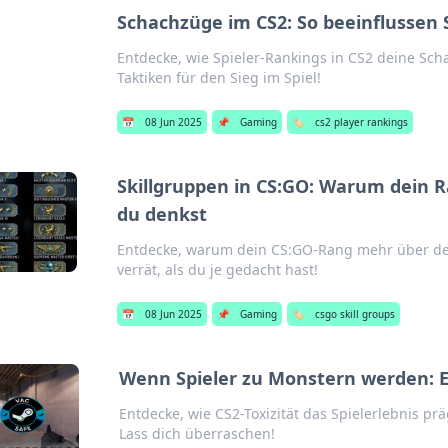
Schachzüge im CS2: So beeinflussen 
Entdecke, wie Spieler-Rankings in CS2 deine Sch
Taktiken für den Sieg im Spiel!
📅
08 Jun 2025
📌
Gaming
🏷️
cs2 player rankings
Skillgruppen in CS:GO: Warum dein R
du denkst
Entdecke, warum dein CS:GO-Rang mehr über dei
verrät, als du je gedacht hast!
📅
08 Jun 2025
📌
Gaming
🏷️
csgo skill groups
Wenn Spieler zu Monstern werden: Ein
Entdecke, wie CS2-Toxizität das Spielerlebnis 
Lass dich überraschen!