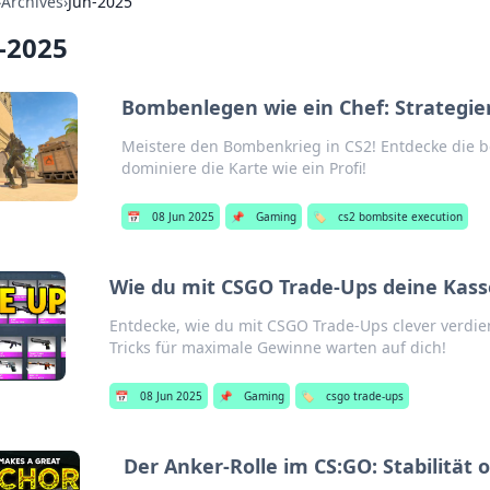
›
Archives
›
Jun-2025
-2025
Bombenlegen wie ein Chef: Strategie
Meistere den Bombenkrieg in CS2! Entdecke die 
dominiere die Karte wie ein Profi!
📅
08 Jun 2025
📌
Gaming
🏷️
cs2 bombsite execution
Wie du mit CSGO Trade-Ups deine Kasse
Entdecke, wie du mit CSGO Trade-Ups clever verdi
Tricks für maximale Gewinne warten auf dich!
📅
08 Jun 2025
📌
Gaming
🏷️
csgo trade-ups
Der Anker-Rolle im CS:GO: Stabilität o