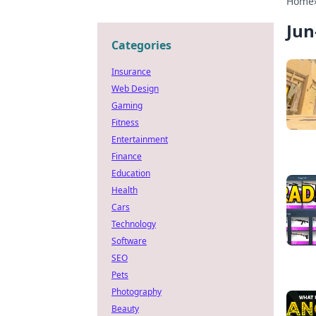
Home
Jun
Categories
Insurance
Web Design
Gaming
Fitness
Entertainment
Finance
Education
Health
Cars
Technology
Software
SEO
Pets
Photography
Beauty