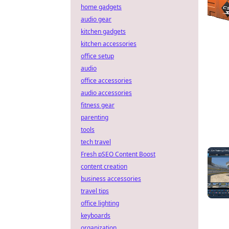
home gadgets
audio gear
kitchen gadgets
kitchen accessories
office setup
audio
office accessories
audio accessories
fitness gear
parenting
tools
tech travel
Fresh pSEO Content Boost
content creation
business accessories
travel tips
office lighting
keyboards
organization