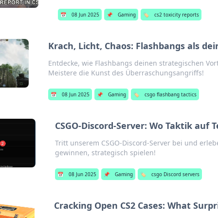
📅
08 Jun 2025
📌
Gaming
🏷️
cs2 toxicity reports
Krach, Licht, Chaos: Flashbangs als dei
Entdecke, wie Flashbangs deinen strategischen Vor
Meistere die Kunst des Überraschungsangriffs!
📅
08 Jun 2025
📌
Gaming
🏷️
csgo flashbang tactics
CSGO-Discord-Server: Wo Taktik auf T
Tritt unserem CSGO-Discord-Server bei und erlebe
gewinnen, strategisch spielen!
📅
08 Jun 2025
📌
Gaming
🏷️
csgo Discord servers
Cracking Open CS2 Cases: What Surpri