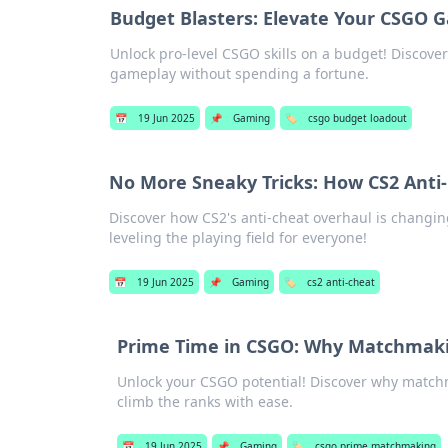
Budget Blasters: Elevate Your CSGO 
Unlock pro-level CSGO skills on a budget! Discover 
gameplay without spending a fortune.
📅
19 Jun 2025
📌
Gaming
🏷️
csgo budget loadout
No More Sneaky Tricks: How CS2 Anti-
Discover how CS2's anti-cheat overhaul is changin
leveling the playing field for everyone!
📅
19 Jun 2025
📌
Gaming
🏷️
cs2 anti-cheat
Prime Time in CSGO: Why Matchmakin
Unlock your CSGO potential! Discover why matchm
climb the ranks with ease.
📅
19 Jun 2025
📌
Gaming
🏷️
csgo prime matchmaking