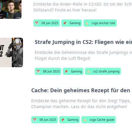
Entdecke die Anker-Rolle in CS:GO: Ist sie der Sch
Stillstand? Finde es hier heraus!
📅
08 Jun 2025
📌
Gaming
🏷️
csgo anchor role
Strafe Jumping in CS2: Fliegen wie ei
Entdecke die Geheimnisse des Strafe Jumpings in
Flügel durch die Luft fliegst!
📅
08 Jun 2025
📌
Gaming
🏷️
cs2 strafe jumping
Cache: Dein geheimes Rezept für den 
Entdecke das geheime Rezept für den Sieg! Tipps, 
Champion machen. Lass dir das nicht entgehen!
📅
08 Jun 2025
📌
Gaming
🏷️
csgo Cache guide