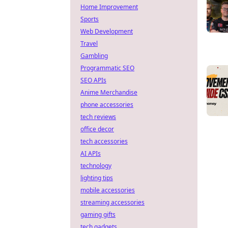
Home Improvement
Sports
Web Development
Travel
Gambling
Programmatic SEO
SEO APIs
Anime Merchandise
phone accessories
tech reviews
office decor
tech accessories
AI APIs
technology
lighting tips
mobile accessories
streaming accessories
gaming gifts
tech gadgets