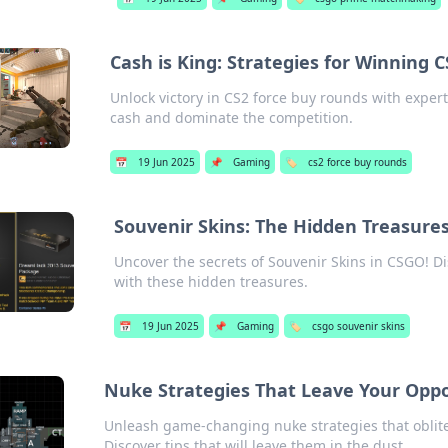
Cash is King: Strategies for Winning 
Unlock victory in CS2 force buy rounds with exper
cash and dominate the competition.
📅
19 Jun 2025
📌
Gaming
🏷️
cs2 force buy rounds
Souvenir Skins: The Hidden Treasure
Uncover the secrets of Souvenir Skins in CSGO! 
with these hidden treasures.
📅
19 Jun 2025
📌
Gaming
🏷️
csgo souvenir skins
Nuke Strategies That Leave Your Oppo
Unleash game-changing nuke strategies that oblite
Discover tips that will leave them in the dust.