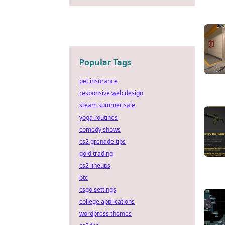
Popular Tags
pet insurance
responsive web design
steam summer sale
yoga routines
comedy shows
cs2 grenade tips
gold trading
cs2 lineups
btc
csgo settings
college applications
wordpress themes