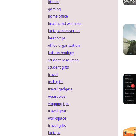
fitness
gaming
home office
health and wellness
laptop accessories
health tips
office organization
kids technology
student resources
student gifts
travel
tech gifts
travel gadgets
wearables
vlogging tips
travel gear
workspace
travel gifts
laptops