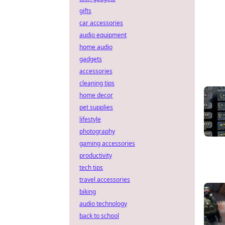
gifts
car accessories
audio equipment
home audio
gadgets
accessories
cleaning tips
home decor
pet supplies
lifestyle
photography
gaming accessories
productivity
tech tips
travel accessories
biking
audio technology
back to school