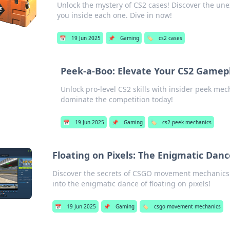
Unlock the mystery of CS2 cases! Discover the une
you inside each one. Dive in now!
📅
19 Jun 2025
📌
Gaming
🏷️
cs2 cases
Peek-a-Boo: Elevate Your CS2 Gamep
Unlock pro-level CS2 skills with insider peek m
dominate the competition today!
📅
19 Jun 2025
📌
Gaming
🏷️
cs2 peek mechanics
Floating on Pixels: The Enigmatic Da
Discover the secrets of CSGO movement mechanics
into the enigmatic dance of floating on pixels!
📅
19 Jun 2025
📌
Gaming
🏷️
csgo movement mechanics