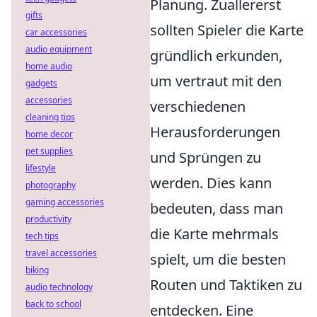
Planung. Zuallererst
gifts
sollten Spieler die Karte
car accessories
audio equipment
gründlich erkunden,
home audio
um vertraut mit den
gadgets
accessories
verschiedenen
cleaning tips
Herausforderungen
home decor
pet supplies
und Sprüngen zu
lifestyle
werden. Dies kann
photography
gaming accessories
bedeuten, dass man
productivity
die Karte mehrmals
tech tips
travel accessories
spielt, um die besten
biking
Routen und Taktiken zu
audio technology
back to school
entdecken. Eine