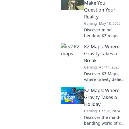
—explore the
Make You
surreal and
Question Your
unexpected!
Reality
Gaming
May 18, 2025
Discover mind-
bending KZ maps
that challenge your
KZ Maps: Where
perception of reality
—prepare to see the
Gravity Takes a
world like never
Break
before!
Gaming
Apr 14, 2025
Discover KZ Maps,
where gravity defies
logic! Explore mind-
KZ Maps: Where
bending terrains
and unlock the
Gravity Takes a
secrets of gravity-
Holiday
defying adventures.
Gaming
Dec 26, 2024
Discover the mind-
bending world of KZ
Maps, where gravity