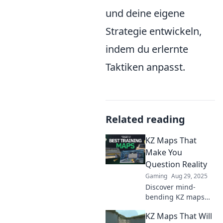
und deine eigene
Strategie entwickeln,
indem du erlernte
Taktiken anpasst.
Related reading
KZ Maps That
Make You
Question Reality
Gaming
Aug 29, 2025
Discover mind-
bending KZ maps
that challenge your
KZ Maps That Will
perception of reality