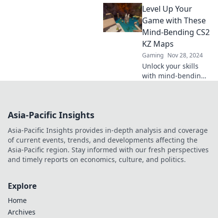
Level Up Your
defies logic and
adventure awaits at
Game with These
every turn! Dive into
Mind-Bending CS2
the thrill!
KZ Maps
Gaming
Nov 28, 2024
Unlock your skills
with mind-bending
CS2 KZ maps!
Discover the
ultimate challenges
Asia-Pacific Insights
and elevate your
gameplay to the
Asia-Pacific Insights provides in-depth analysis and coverage
next level today!
of current events, trends, and developments affecting the
Asia-Pacific region. Stay informed with our fresh perspectives
and timely reports on economics, culture, and politics.
Explore
Home
Archives