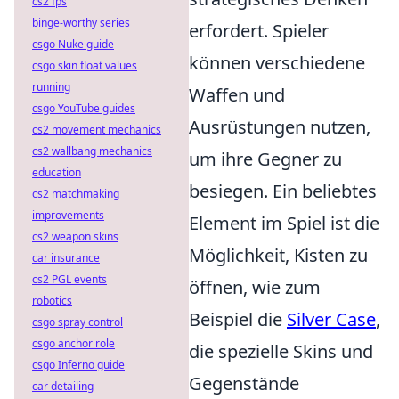
cs2 fps
binge-worthy series
erfordert. Spieler
csgo Nuke guide
können verschiedene
csgo skin float values
running
Waffen und
csgo YouTube guides
Ausrüstungen nutzen,
cs2 movement mechanics
cs2 wallbang mechanics
um ihre Gegner zu
education
besiegen. Ein beliebtes
cs2 matchmaking
improvements
Element im Spiel ist die
cs2 weapon skins
Möglichkeit, Kisten zu
car insurance
cs2 PGL events
öffnen, wie zum
robotics
Beispiel die
Silver Case
,
csgo spray control
csgo anchor role
die spezielle Skins und
csgo Inferno guide
Gegenstände
car detailing