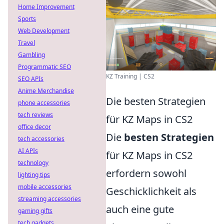
Home Improvement
Sports
Web Development
Travel
Gambling
Programmatic SEO
KZ Training | CS2
SEO APIs
Anime Merchandise
Die besten Strategien
phone accessories
tech reviews
für KZ Maps in CS2
office decor
Die
besten Strategien
tech accessories
AI APIs
für KZ Maps in CS2
technology
erfordern sowohl
lighting tips
mobile accessories
Geschicklichkeit als
streaming accessories
auch eine gute
gaming gifts
tech gadgets