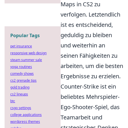
Maps in CS2 zu
verfolgen. Letztendlich
ist es entscheidend,
geduldig zu bleiben
Popular Tags
und weiterhin an
pet insurance
responsive web design
seinen Fähigkeiten zu
steam summer sale
arbeiten, um die besten
yoga routines
comedy shows
Ergebnisse zu erzielen.
cs2 grenade tips
Counter-Strike ist ein
gold trading
cs2 lineups
beliebtes Mehrspieler-
btc
Ego-Shooter-Spiel, das
csgo settings
college applications
Teamarbeit und
wordpress themes
strategisches Denken