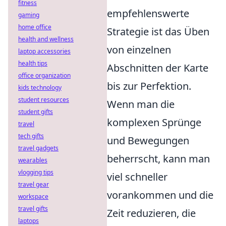
fitness
empfehlenswerte
gaming
home office
Strategie ist das Üben
health and wellness
von einzelnen
laptop accessories
health tips
Abschnitten der Karte
office organization
bis zur Perfektion.
kids technology
student resources
Wenn man die
student gifts
komplexen Sprünge
travel
tech gifts
und Bewegungen
travel gadgets
beherrscht, kann man
wearables
vlogging tips
viel schneller
travel gear
vorankommen und die
workspace
travel gifts
Zeit reduzieren, die
laptops