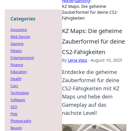
Home
›
Gaming
›
KZ Maps: Die geheime
Zauberformel für deine CS2-
Fähigkeiten
Categories
KZ Maps: Die geheime
Insurance
Web Design
Zauberformel für deine
Gaming
CS2-Fähigkeiten
Fitness
Entertainment
By
Lena Voss
·
August 10, 2025
Finance
Entdecke die geheime
Education
Health
Zauberformel für deine
Cars
CS2-Fähigkeiten mit KZ
Technology
Maps und hebe dein
Software
Gameplay auf das
SEO
nächste Level!
Pets
Photography
Beauty